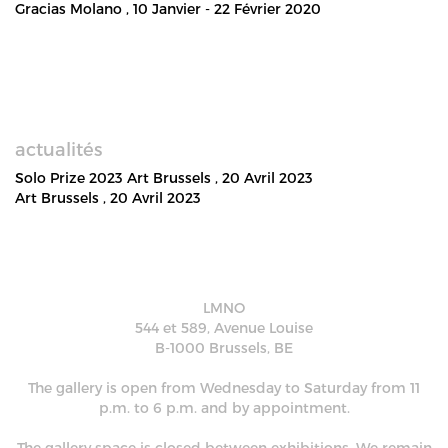
Gracias Molano
, 10 Janvier - 22 Février 2020
actualités
Solo Prize 2023 Art Brussels
, 20 Avril 2023
Art Brussels
, 20 Avril 2023
LMNO
544 et 589, Avenue Louise
B-1000 Brussels, BE
The gallery is open from Wednesday to Saturday from 11
p.m. to 6 p.m. and by appointment.
The gallery space is closed between exhibitions. We remain