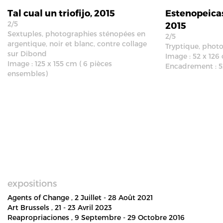
Tal cual un triofijo, 2015
Estenopeicas
2/5
2015
Sextuples, photographies sténopées en
2/5
argentique, noir et blanc, contre collage
Tryptique, photo
sur Dibond
Image : 52 x 126
Image : 125 x 155 cm ( 6 pièces
Encadrement : 5
ensembles)
expositions
Agents of Change
, 2 Juillet - 28 Août 2021
Art Brussels
, 21 - 23 Avril 2023
Reapropriaciones
, 9 Septembre - 29 Octobre 2016