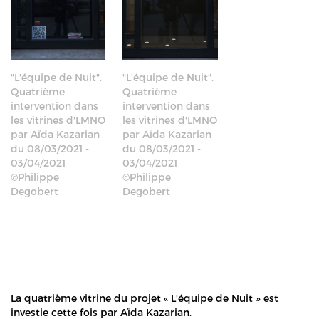
"L'équipe de Nuit".
"L'équipe de Nuit".
Quatrième
Quatrième
intervention dans
intervention dans
les vitrines d'LMNO
les vitrines d'LMNO
par Aïda Kazarian
par Aïda Kazarian
du 08/03/2021 -
du 08/03/2021 -
03/04/2021
03/04/2021
©Philippe
©Philippe
Degobert
Degobert
La quatrième vitrine du projet « L'équipe de Nuit » est
investie cette fois par Aïda Kazarian.