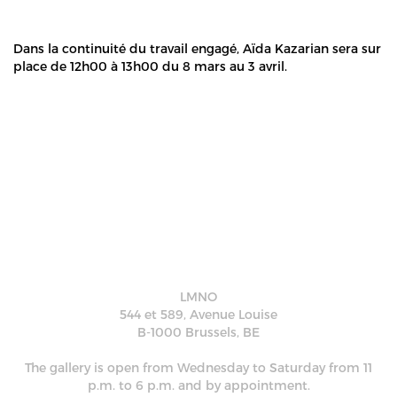
Dans la continuité du travail engagé, Aïda Kazarian sera sur
place de 12h00 à 13h00 du 8 mars au 3 avril.
LMNO
544 et 589, Avenue Louise
B-1000 Brussels, BE
The gallery is open from Wednesday to Saturday from 11
p.m. to 6 p.m. and by appointment.